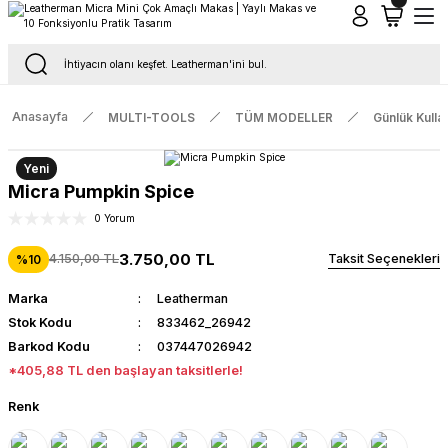
Tüm Siparişlerde Ücretsiz Kargo
16.00'a Kadar Gelen Tüm Siparişlerde Aynı Gün Kargo
Anasayfa
MULTI-TOOLS
TÜM MODELLER
Günlük Kulla
Yeni
Micra Pumpkin Spice
0 Yorum
3.750,00 TL
4.150,00 TL
Taksit Seçenekleri
%10
Marka
Leatherman
Stok Kodu
833462_26942
Barkod Kodu
037447026942
*405,88 TL den başlayan taksitlerle!
Renk