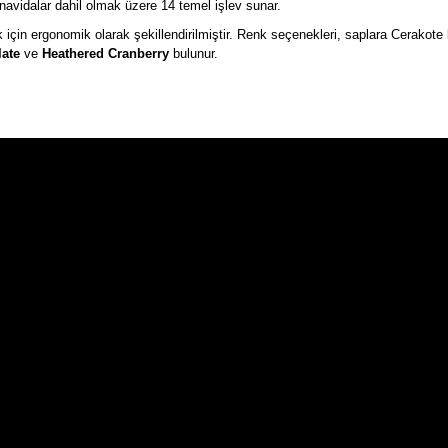
navidalar dahil olmak üzere 14 temel işlev sunar.
çin ergonomik olarak şekillendirilmiştir. Renk seçenekleri, saplara Cerakote k
ate
ve
Heathered Cranberry
bulunur.