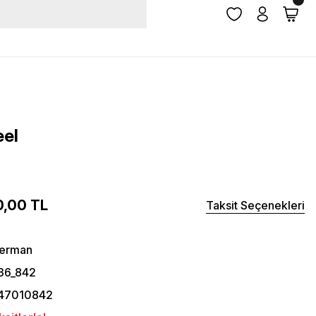
eel
0,00 TL
Taksit Seçenekleri
herman
36_842
47010842