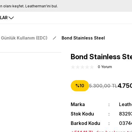
Tüm Siparişlerde Ücretsiz Kargo
16.00'a Kadar Gelen Tüm Siparişlerde Aynı Gün Kargo
RLAR
Günlük Kullanım (EDC)
Bond Stainless Steel
Bond Stainless St
0 Yorum
4.75
5.300,00 TL
%10
Marka
Leat
Stok Kodu
8329
Barkod Kodu
0374