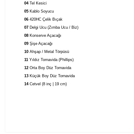
04
Tel Kesici
05
Kablo Soyucu
06
420HC Çelik Bıçak
07
Delgi Ucu (Zımba Ucu / Biz)
08
Konserve Açacağı
09
Şişe Açacağı
10
Ahşap / Metal Törpüsü
11
Yıldız Tornavida (Phillips)
12
Orta Boy Düz Tornavida
13
Küçük Boy Düz Tornavida
14
Cetvel (8 inç | 19 cm)
01
Cep Klipsi Takma Noktası