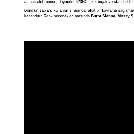
amaçlı alet, pense, dayanıklı 420HC çelik bıçak ve standart tor
Bond’un sapları, kullanım sırasında rahat bir kavrama sağlamak i
kazandırır. Renk seçenekleri arasında
Burnt Sienna
,
Mossy Sl