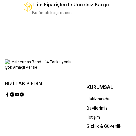
Tüm Siparişlerde Ücretsiz Kargo
3.750,00 TL
%10
4.150,00 TL
SEPETE EKLE
Bu fırsatı kaçırmayın.
SEPETE EKLE
Skeletool
Ske
Yeni
7
5.750,00 TL
%9
6.350,00 TL
%10
7.750
BİZİ TAKİP EDİN
KURUMSAL
Hakkımızda
Bayilerimiz
SEPETE EKLE
SEPETE
İletişim
Gizlilik & Güvenlik