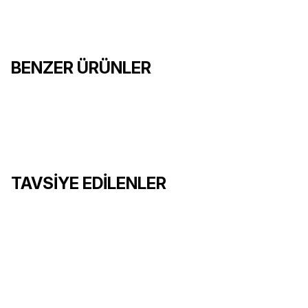
Bu özellik sayesinde alete isteğe bağlı bir cep klipsi takabilirsi
02
Kordon Halkası
Her özellik (kargaburun hariç) yerine kilitlenir, böylece aletleri gü
BENZER ÜRÜNLER
Arc
16.500,00 TL
%10
18.250,00 TL
%10
7.500
TAVSİYE EDİLENLER
SEPETE EKLE
SEPETE
Kordura Kılıf
1.150,00 TL
%8
1.250,00 TL
Micra