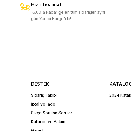
Hızlı Teslimat
3.750,00 TL
%10
4.150,00 TL
%10
16.00'a kadar gelen tüm siparişler aynı
gün Yurtiçi Kargo'da!
SEPETE EKLE
S
letool CX
Sidekick
14
6.950,00 TL
5.500,00 T
,00 TL
%11
6.150,00 TL
DESTEK
KATALO
Sipariş Takibi
2024 Katal
İptal ve İade
 EKLE
SEPETE EKLE
Sıkça Sorulan Sorular
Kullanım ve Bakım
Garanti