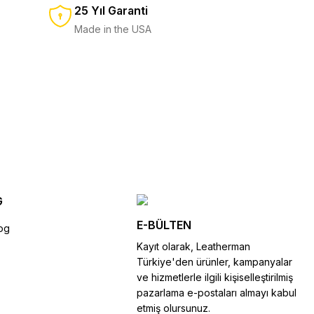
25 Yıl Garanti
9.500,00 TL
10.500,00 TL
Made in the USA
EPETE EKLE
L
G
E-BÜLTEN
og
Kayıt olarak, Leatherman
Türkiye'den ürünler, kampanyalar
ve hizmetlerle ilgili kişiselleştirilmiş
pazarlama e-postaları almayı kabul
etmiş olursunuz.