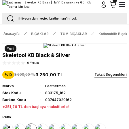
Tüm Siparişlerde Ücretsiz Kargo
16.00'a Kadar Gelen Tüm Siparişlerde Aynı Gün Kargo
Anasayfa
BIÇAKLAR
TÜM BIÇAKLAR
Katlanabilir Bıçakl
Yeni
Skeletool KB Black & Silver
0 Yorum
3.250,00 TL
3.600,00 TL
Taksit Seçenekleri
%10
Marka
Leatherman
Stok Kodu
833175_162
Barkod Kodu
037447020162
*351,76 TL den başlayan taksitlerle!
Renk