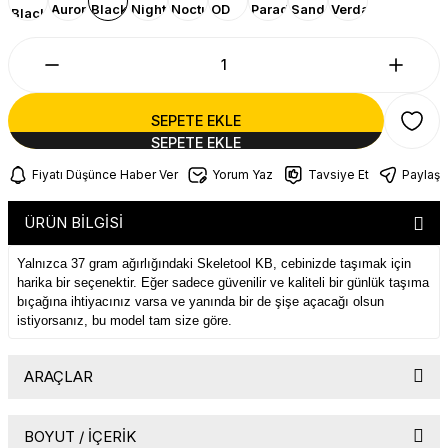
SEPETE EKLE
Fiyatı Düşünce Haber Ver
Yorum Yaz
Tavsiye Et
Paylaş
ÜRÜN BİLGİSİ
Yalnızca 37 gram ağırlığındaki Skeletool KB, cebinizde taşımak için
harika bir seçenektir. Eğer sadece güvenilir ve kaliteli bir günlük taşıma
bıçağına ihtiyacınız varsa ve yanında bir de şişe açacağı olsun
istiyorsanız, bu model tam size göre.
ARAÇLAR
01
420HC Bıçak
BOYUT / İÇERİK
02
Şişe Açacağı