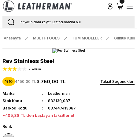
Tüm Siparişlerde Ücretsiz Kargo
16.00'a Kadar Gelen Tüm Siparişlerde Aynı Gün Kargo
Anasayfa
MULTI-TOOLS
TÜM MODELLER
Günlük Kulla
Rev Stainless Steel
2 Yorum
3.750,00 TL
4.150,00 TL
Taksit Seçenekleri
%10
Marka
Leatherman
Stok Kodu
832130_087
Barkod Kodu
037447413087
*405,88 TL den başlayan taksitlerle!
Renk