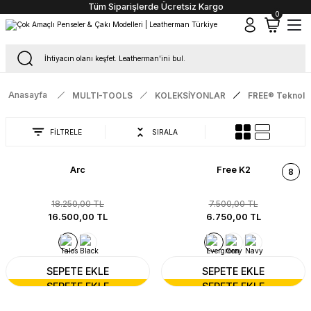
Tüm Siparişlerde Ücretsiz Kargo
0
Anasayfa
MULTI-TOOLS
KOLEKSİYONLAR
FREE® Teknoloj
FİLTRELE
SIRALA
Arc
Free K2
8
18.250,00 TL
7.500,00 TL
16.500,00 TL
6.750,00 TL
SEPETE EKLE
SEPETE EKLE