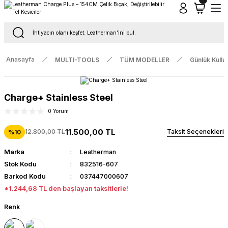
Tüm Siparişlerde Ücretsiz Kargo
16.00'a Kadar Gelen Tüm Siparişlerde Aynı Gün Kargo
Anasayfa
MULTI-TOOLS
TÜM MODELLER
Günlük Kulla
Charge+ Stainless Steel
0 Yorum
11.500,00 TL
12.800,00 TL
Taksit Seçenekleri
%10
Marka
Leatherman
Stok Kodu
832516-607
Barkod Kodu
037447000607
*1.244,68 TL den başlayan taksitlerle!
Renk