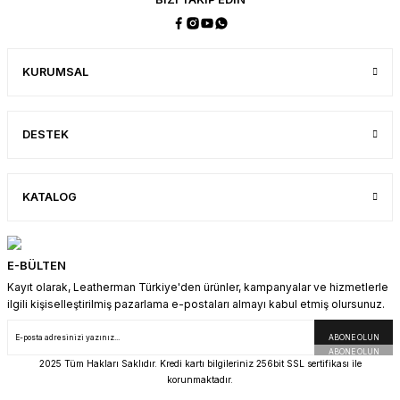
SEPETE EKLE
KURUMSAL
Skeletool
7
DESTEK
6.350,00 TL
5.750,00 TL
KATALOG
SEPETE EKLE
E-BÜLTEN
Skeletool CX
Sidekick
Yeni
14
Kayıt olarak, Leatherman Türkiye'den ürünler, kampanyalar ve hizmetlerle
ilgili kişiselleştirilmiş pazarlama e-postaları almayı kabul etmiş olursunuz.
7.750,00 TL
6.150,00 TL
ABONE OLUN
6.950,00 TL
5.500,00 TL
2025 Tüm Hakları Saklıdır. Kredi kartı bilgileriniz 256bit SSL sertifikası ile
korunmaktadır.