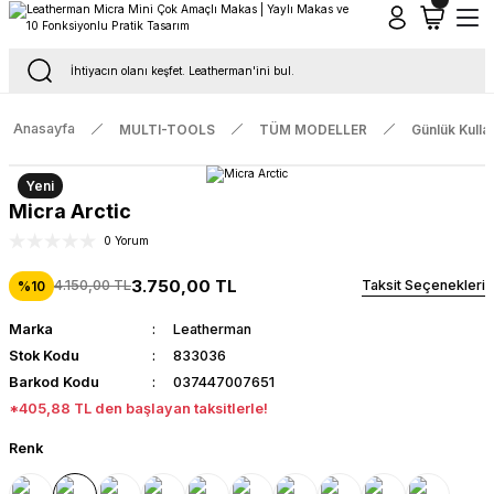
Tüm Siparişlerde Ücretsiz Kargo
16.00'a Kadar Gelen Tüm Siparişlerde Aynı Gün Kargo
Anasayfa
MULTI-TOOLS
TÜM MODELLER
Günlük Kulla
Yeni
Micra Arctic
0 Yorum
3.750,00 TL
4.150,00 TL
Taksit Seçenekleri
%10
Marka
Leatherman
Stok Kodu
833036
Barkod Kodu
037447007651
*405,88 TL den başlayan taksitlerle!
Renk