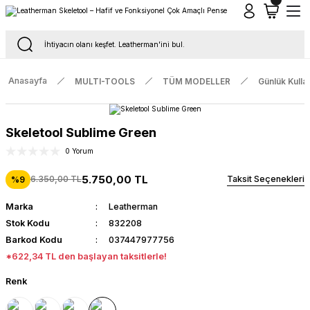
Tüm Siparişlerde Ücretsiz Kargo
16.00'a Kadar Gelen Tüm Siparişlerde Aynı Gün Kargo
Anasayfa
MULTI-TOOLS
TÜM MODELLER
Günlük Kulla
Skeletool Sublime Green
0 Yorum
5.750,00 TL
6.350,00 TL
Taksit Seçenekleri
%9
Marka
Leatherman
Stok Kodu
832208
Barkod Kodu
037447977756
*622,34 TL den başlayan taksitlerle!
Renk