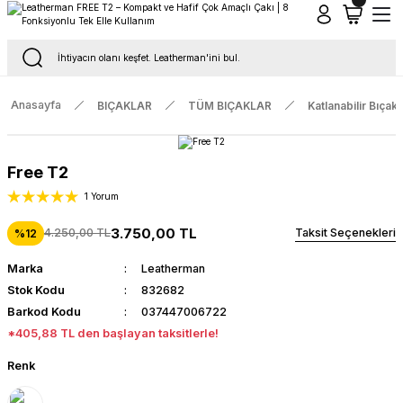
Tüm Siparişlerde Ücretsiz Kargo
16.00'a Kadar Gelen Tüm Siparişlerde Aynı Gün Kargo
Anasayfa
BIÇAKLAR
TÜM BIÇAKLAR
Katlanabilir Bıçakl
Free T2
1 Yorum
3.750,00 TL
4.250,00 TL
Taksit Seçenekleri
%12
Marka
Leatherman
Stok Kodu
832682
Barkod Kodu
037447006722
*405,88 TL den başlayan taksitlerle!
Renk