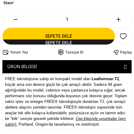
SEPETE EKLE
Yorum Yaz
Tavsiye Et
Paylaş
ÜRÜN BİLGİSİ
FREE teknolojisine sahip en kompakt model olan
Leatherman T2
,
küçük ama son derece güçlü bir çok amaçlı alettir. Sadece 94 gram
ağırlığındaki bu model, cebinize veya çantanıza kolayca sığar; ancak
performans söz konusu olduğunda boyunun çok ötesine geçer. Toplam
sekiz işlev ve entegre FREE® teknolojisiyle donatılan T2, çok amaçlı
aletlere ulaşımı yeniden tanımlar. FREE® teknolojisi sayesinde tüm
araçlar tek elle kolayca kullanılabilir, pürüzsüzce açılır ve tatmin edici
bir “klik” sesiyle güvenli şekilde kilitlenir.
Cep klipsiyle uyumludur (ayrı
satılır).
Portland, Oregon’da tasarlanmış ve üretilmiştir.