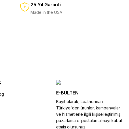
25 Yıl Garanti
5.500,00 TL
%11
6.150,00 TL
Made in the USA
SEPETE EKLE
SEPETE EKLE
50,00 TL
G
E-BÜLTEN
og
Kayıt olarak, Leatherman
Türkiye'den ürünler, kampanyalar
ve hizmetlerle ilgili kişiselleştirilmiş
pazarlama e-postaları almayı kabul
etmiş olursunuz.