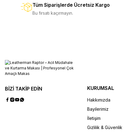
Tüm Siparişlerde Ücretsiz Kargo
6.750,00 TL
%10
7.500,00 TL
%10
7.500,0
Bu fırsatı kaçırmayın.
SEPETE EKLE
SEPETE 
SEPETE EKLE
SEPETE 
Signal
19
9.500,00 TL
%10
10.500,00 TL
%9
KURUMSAL
BİZİ TAKİP EDİN
Hakkımızda
Bayilerimiz
SEPETE EKLE
S
İletişim
Gizlilik & Güvenlik