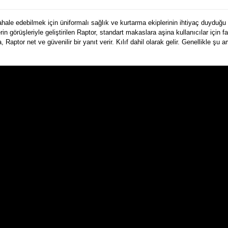
le edebilmek için üniformalı sağlık ve kurtarma ekiplerinin ihtiyaç duyduğu te
rin görüşleriyle geliştirilen Raptor, standart makaslara aşina kullanıcılar için f
aptor net ve güvenilir bir yanıt verir. Kılıf dahil olarak gelir. Genellikle şu 