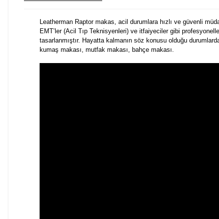
Leatherman Raptor makas, acil durumlara hızlı ve güvenli müdaha
EMT’ler (Acil Tıp Teknisyenleri) ve itfaiyeciler gibi profesyonelle
tasarlanmıştır. Hayatta kalmanın söz konusu olduğu durumlarda, R
kumaş makası, mutfak makası, bahçe makası.