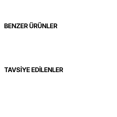
BENZER ÜRÜNLER
Arc
16.500,00 TL
%10
18.250,00 TL
%10
4.150
TAVSİYE EDİLENLER
SEPETE EKLE
SEPETE
Surge
Wav
21
9.750,00 TL
%10
10.850,00 TL
%10
8.850,
Rebar
Rebar 
17