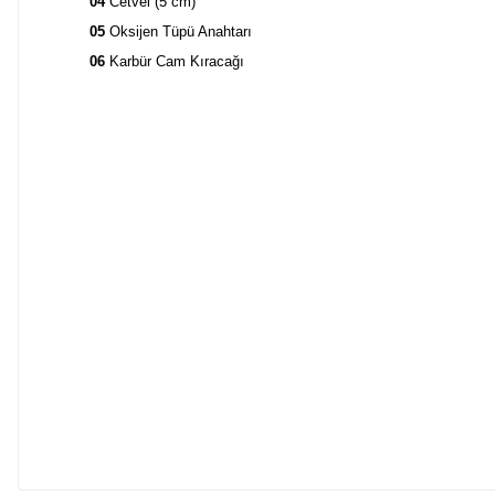
04
Cetvel (5 cm)
05
Oksijen Tüpü Anahtarı
06
Karbür Cam Kıracağı