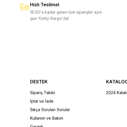
Hızlı Teslimat
6.750,00 TL
4.250,00 TL
0 TL
%11
4.750,00 TL
16.00'a kadar gelen tüm siparişler aynı
gün Yurtiçi Kargo'da!
EKLE
SEPETE EKLE
EKLE
SEPETE EKLE
Skeletool
Skeletool CX
Yeni
7
5.750,00 TL
6.9
6.350,00 TL
%10
7.750,00 TL
DESTEK
KATALO
Sipariş Takibi
2024 Katal
İptal ve İade
EPETE EKLE
SEPETE EKLE
Sıkça Sorulan Sorular
Kullanım ve Bakım
Garanti