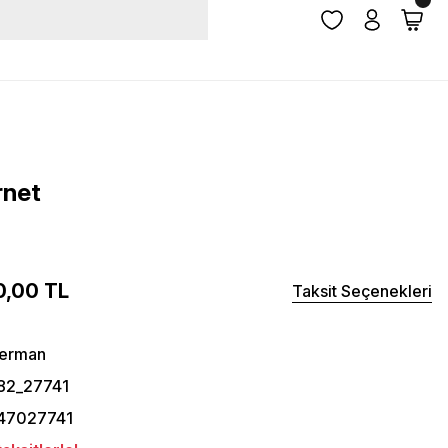
rnet
0,00 TL
Taksit Seçenekleri
herman
82_27741
47027741