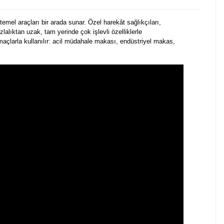
mel araçları bir arada sunar. Özel harekât sağlıkçıları,
azlalıktan uzak, tam yerinde çok işlevli özelliklerle
amaçlarla kullanılır: acil müdahale makası, endüstriyel makas,