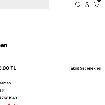
een
0,00 TL
Taksit Seçenekleri
herman
36
47681943