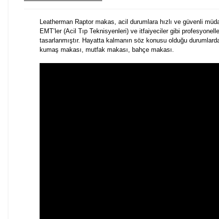
Leatherman Raptor makas, acil durumlara hızlı ve güvenli müdaha
EMT’ler (Acil Tıp Teknisyenleri) ve itfaiyeciler gibi profesyonelle
tasarlanmıştır. Hayatta kalmanın söz konusu olduğu durumlarda, R
kumaş makası, mutfak makası, bahçe makası.