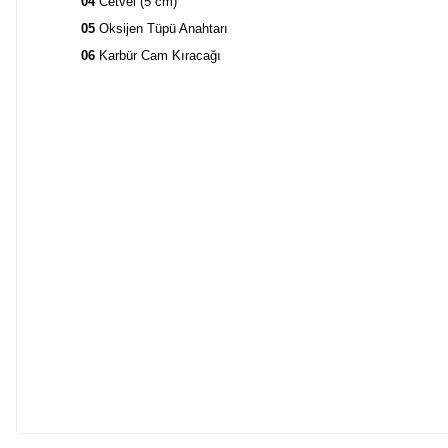
04
Cetvel (5 cm)
05
Oksijen Tüpü Anahtarı
06
Karbür Cam Kıracağı
01
Kordon Deliği
Aletinizi bir kordona güvenli ve sağlam bir şekilde takmak için ku