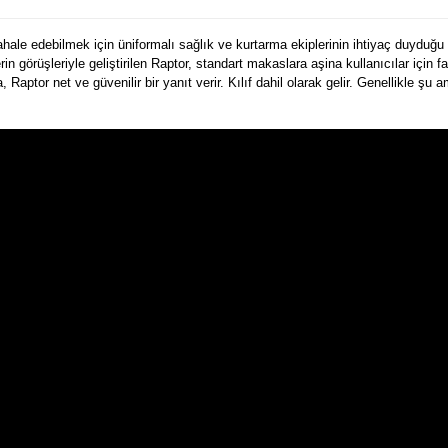
le edebilmek için üniformalı sağlık ve kurtarma ekiplerinin ihtiyaç duyduğu te
rin görüşleriyle geliştirilen Raptor, standart makaslara aşina kullanıcılar için f
aptor net ve güvenilir bir yanıt verir. Kılıf dahil olarak gelir. Genellikle şu 