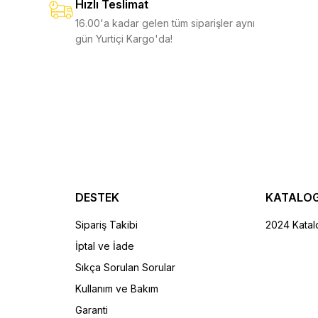
Hızlı Teslimat
6.750,00 TL
4.250,00 TL
0 TL
%11
4.750,00 TL
16.00'a kadar gelen tüm siparişler aynı
gün Yurtiçi Kargo'da!
EKLE
SEPETE EKLE
EKLE
SEPETE EKLE
Skeletool
Skeletool CX
Yeni
7
5.750,00 TL
6.9
6.350,00 TL
%10
7.750,00 TL
DESTEK
KATALO
Sipariş Takibi
2024 Katal
İptal ve İade
EPETE EKLE
SEPETE EKLE
Sıkça Sorulan Sorular
Kullanım ve Bakım
Garanti