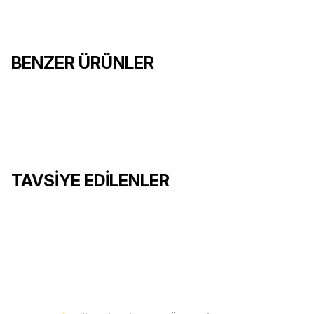
02
Değiştirilebilir Cep Klipsi
Bu klipsi kullanarak çok amaçlı aletinizi cebinize veya kemer halk
BENZER ÜRÜNLER
Arc
16.500,00 TL
%10
18.250,00 TL
%10
4.150
TAVSİYE EDİLENLER
SEPETE EKLE
SEPETE
Surge
Wav
21
9.750,00 TL
%10
10.850,00 TL
%10
8.850,
Rebar
Rebar 
17