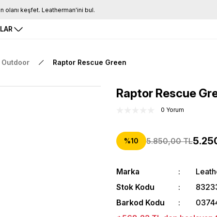
Tüm Siparişlerde Ücretsiz Kargo
16.00'a Kadar Gelen Tüm Siparişlerde Aynı Gün Kargo
RLAR
Outdoor
Raptor Rescue Green
Raptor Rescue Gr
0 Yorum
5.25
5.850,00 TL
%10
Marka
Leat
Stok Kodu
8323
Barkod Kodu
0374