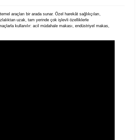
mel araçları bir arada sunar. Özel harekât sağlıkçıları,
azlalıktan uzak, tam yerinde çok işlevli özelliklerle
amaçlarla kullanılır: acil müdahale makası, endüstriyel makas,