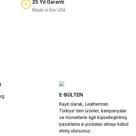
25 Yıl Garanti
5.500,00 TL
%11
6.150,00 TL
Made in the USA
SEPETE EKLE
SEPETE EKLE
50,00 TL
G
E-BÜLTEN
og
Kayıt olarak, Leatherman
Türkiye'den ürünler, kampanyalar
ve hizmetlerle ilgili kişiselleştirilmiş
pazarlama e-postaları almayı kabul
etmiş olursunuz.