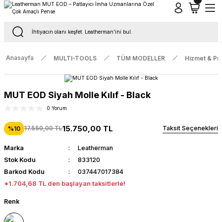
Tüm Siparişlerde Ücretsiz Kargo
16.00'a Kadar Gelen Tüm Siparişlerde Aynı Gün Kargo
Anasayfa
MULTI-TOOLS
TÜM MODELLER
Hizmet & Pr
MUT EOD Siyah Molle Kılıf - Black
0 Yorum
15.750,00 TL
17.550,00 TL
Taksit Seçenekleri
%10
Marka
Leatherman
Stok Kodu
833120
Barkod Kodu
037447017384
*1.704,68 TL den başlayan taksitlerle!
Renk