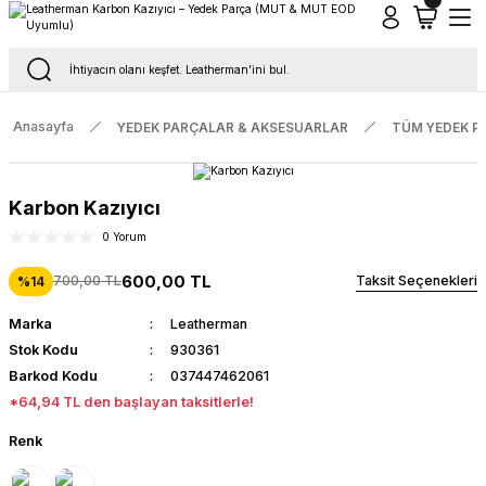
Tüm Siparişlerde Ücretsiz Kargo
16.00'a Kadar Gelen Tüm Siparişlerde Aynı Gün Kargo
Anasayfa
YEDEK PARÇALAR & AKSESUARLAR
TÜM YEDEK P
Karbon Kazıyıcı
0 Yorum
600,00 TL
700,00 TL
Taksit Seçenekleri
%14
Marka
Leatherman
Stok Kodu
930361
Barkod Kodu
037447462061
*64,94 TL den başlayan taksitlerle!
Renk