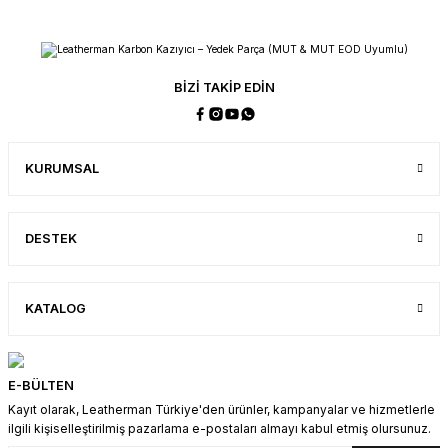
Elmas Kaplamalı Bileyici
SEPETE EKLE
Cep Klipsi ve Kordon Halkası
890,00 TL
700,00 TL
BİZİ TAKİP EDİN
800,00 TL
600,00 TL
KURUMSAL
SEPETE EKLE
SEPETE EKLE
Cep Klipsi ve Kordon Halkası / Free K Serisi
DESTEK
700,00 TL
600,00 TL
KATALOG
SEPETE EKLE
Cep Klipsi ve Kordon Halkası / Free P ve T Serisi
E-BÜLTEN
Kayıt olarak, Leatherman Türkiye'den ürünler, kampanyalar ve hizmetlerle
ilgili kişiselleştirilmiş pazarlama e-postaları almayı kabul etmiş olursunuz.
700,00 TL