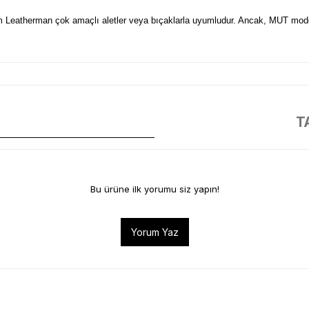
tüm Leatherman çok amaçlı aletler veya bıçaklarla uyumludur. Ancak, MUT mode
T
it Uç Takımı. Bu set, üç adet çift taraflı (çift uçlu) bit içerir:
Bu ürüne ilk yorumu siz yapın!
Yorum Yaz
tüm Leatherman çok amaçlı aletler veya bıçaklarla uyumludur. Ancak, MUT mode