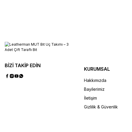
SEPETE EKL
SEPETE EKLE
SEPETE EK
3'lü Yıldızlı Bit Kit
3''lü Düz Bi
600,00 TL
%14
700,00 TL
%14
700,00 TL
BİZİ TAKİP EDİN
KURUMSAL
SEPETE EKLE
SEPETE EKL
Hakkımızda
Bayilerimiz
İletişim
Gizlilik & Güvenlik