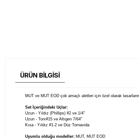
ÜRÜN BİLGİSİ
MUT ve MUT EOD çok amaçlı aletleri için özel olarak tasarlanmış B
Set İçeriğindeki Uçlar:
Uzun - Yıldız (Phillips) #2 ve 1/4"
Uzun - Torx#15 ve Altıgen 7/64"
Kısa - Yıldız #1-2 ve Düz Tornavida
Uyumlu olduğu modeller:
MUT, MUT EOD