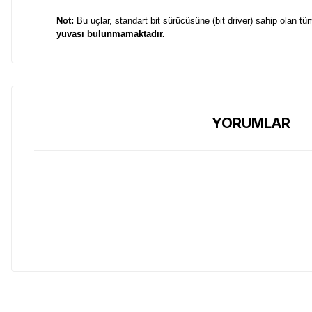
Not:
Bu uçlar, standart bit sürücüsüne (bit driver) sahip olan 
yuvası bulunmamaktadır.
YORUMLAR
MUT ve MUT EOD çok amaçlı aletleri için özel olarak tasarlanmış B
Set İçeriğindeki Uçlar:
Uzun - Yıldız (Phillips) #2 ve 1/4"
Uzun - Torx#15 ve Altıgen 7/64"
Kısa - Yıldız #1-2 ve Düz Tornavida
Uyumlu olduğu modeller:
MUT, MUT EOD
Not:
Bu uçlar, standart bit sürücüsüne (bit driver) sahip olan 
yuvası bulunmamaktadır.