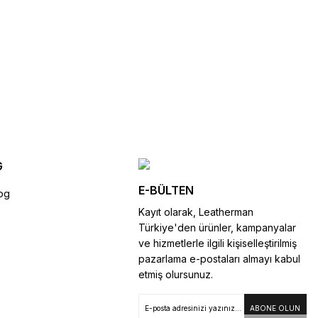
SEPETE EKLE
SEPETE EKLE
G
E-BÜLTEN
og
Kayıt olarak, Leatherman
Türkiye'den ürünler, kampanyalar
ve hizmetlerle ilgili kişiselleştirilmiş
pazarlama e-postaları almayı kabul
etmiş olursunuz.
ABONE OLUN