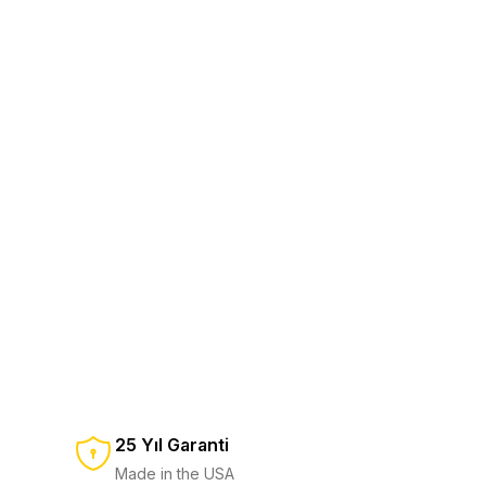
tıcı
Bit Kit Set
2.250,00 TL
%10
2.500,00 TL
SEPETE EKLE
ı
Ratchet Driver
2.250,00 TL
%12
2.550,00 TL
Cam Kırıcı Bit Kit
25 Yıl Garanti
350,00 TL
%12
400,00 TL
Made in the USA