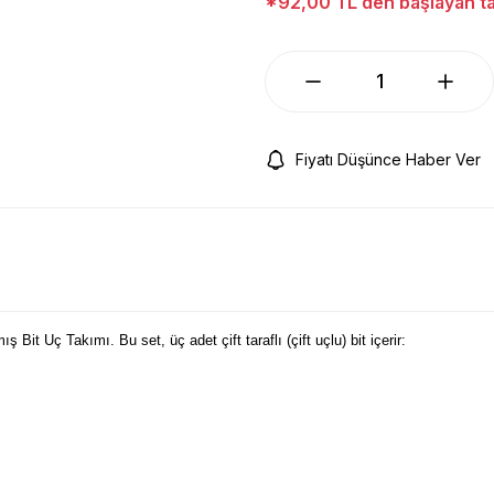
*92,00 TL den başlayan tak
Fiyatı Düşünce Haber Ver
it Uç Takımı. Bu set, üç adet çift taraflı (çift uçlu) bit içerir: