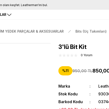
Tüm Siparişlerde Ücretsiz Kargo
16.00'a Kadar Gelen Tüm Siparişlerde Aynı Gün Kargo
RLAR
ÜM YEDEK PARÇALAR & AKSESUARLAR
Bits (Uç Takımları)
3'lü Bit Kit
0 Yorum
850,00
950,00 TL
%11
Marka
Leat
Stok Kodu
9303
Barkod Kodu
0374