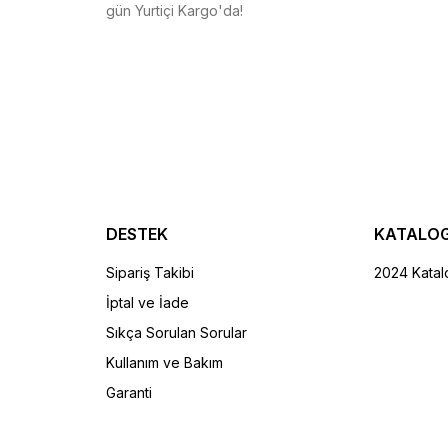
gün Yurtiçi Kargo'da!
E
SEPETE EKLE
LE
t Kit
600,00 TL
DESTEK
KATALO
E
Sipariş Takibi
2024 Katal
İptal ve İade
Sıkça Sorulan Sorular
Kullanım ve Bakım
Garanti