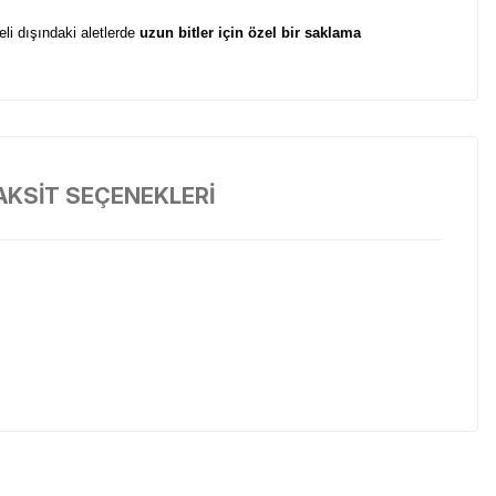
li dışındaki aletlerde
uzun bitler için özel bir saklama
AKSİT SEÇENEKLERİ
li dışındaki aletlerde
uzun bitler için özel bir saklama