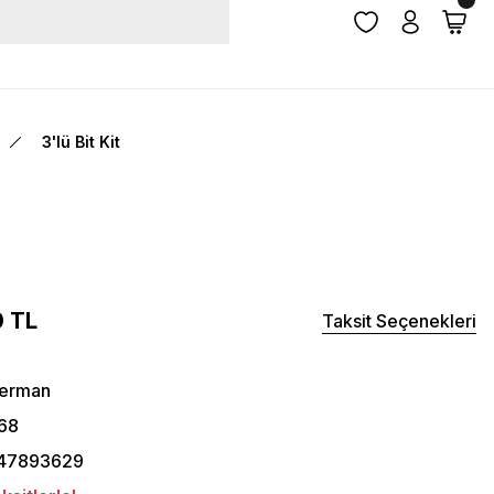
3'lü Bit Kit
 TL
Taksit Seçenekleri
herman
68
47893629