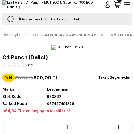
Tüm Siparişlerde Ücretsiz Kargo
16.00'a Kadar Gelen Tüm Siparişlerde Aynı Gün Kargo
Anasayfa
YEDEK PARÇALAR & AKSESUARLAR
TÜM YEDEK P
C4 Punch (Delici)
0 Yorum
600,00 TL
700,00 TL
Taksit Seçenekleri
%14
Marka
Leatherman
Stok Kodu
930362
Barkod Kodu
037447491276
*64,94 TL den başlayan taksitlerle!