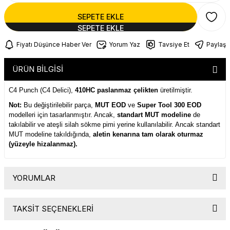
SEPETE EKLE
Fiyatı Düşünce Haber Ver
Yorum Yaz
Tavsiye Et
Paylaş
ÜRÜN BİLGİSİ
C4 Punch (C4 Delici),
410HC paslanmaz çelikten
üretilmiştir.
Not:
Bu değiştirilebilir parça,
MUT EOD
ve
Super Tool 300 EOD
modelleri için tasarlanmıştır. Ancak,
standart MUT modeline
de
takılabilir ve ateşli silah sökme pimi yerine kullanılabilir. Ancak standart
MUT modeline takıldığında,
aletin kenarına tam olarak oturmaz
(yüzeyle hizalanmaz).
YORUMLAR
TAKSİT SEÇENEKLERİ
Bu ürüne ilk yorumu siz yapın!