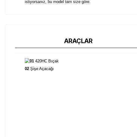
istiyorsanız, bu model tam size göre.
ARAÇLAR
01
420HC Bıçak
Yalnızca 37 gram ağırlığındaki Skeletool KB, cebinizde taşımak 
olsun istiyorsanız, bu model tam size göre.
02
Şişe Açacağı