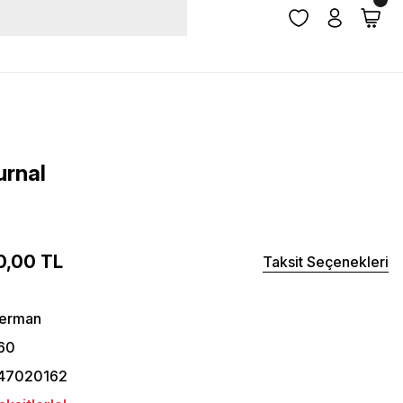
urnal
0,00 TL
Taksit Seçenekleri
herman
60
47020162