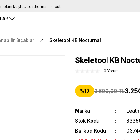
Tüm Siparişlerde Ücretsiz Kargo
16.00'a Kadar Gelen Tüm Siparişlerde Aynı Gün Kargo
RLAR
anabilir Bıçaklar
Skeletool KB Nocturnal
Skeletool KB Noct
0 Yorum
3.25
3.600,00 TL
%10
Marka
Leat
Stok Kodu
8335
Barkod Kodu
0374