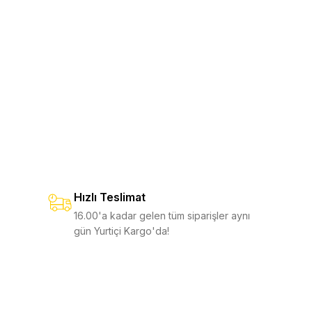
ee T2
Free T4
8
12
3.750,00 TL
5.250,00 TL
0 TL
%10
5.850,00 TL
EKLE
SEPETE EKLE
ee K2
Skeletool KBX
Yeni
8
2
6.750,00 TL
3.250,00 TL
0 TL
%10
3.600,00 TL
e K2X
Free K4X
Hızlı Teslimat
6.750,00 TL
7.950,00 TL
0 TL
%11
8.900,00 TL
16.00'a kadar gelen tüm siparişler aynı
gün Yurtiçi Kargo'da!
EKLE
SEPETE EKLE
EKLE
SEPETE EKLE