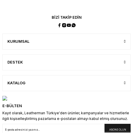
Heritage Kahverengi Deri Kılıf
USA Molle Kılıf
BİZİ TAKİP EDİN
1.250,00 TL
2.500,00 TL
1.150,00 TL
2.250,00 TL
KURUMSAL
SEPETE EKLE
SEPETE EKLE
Molle Kılıf
Raptor Rescue Holster
Standart Kılıf
DESTEK
1.600,00 TL
1.250,00 TL
750,00 TL
1.450,00 TL
1.150,00 TL
650,00 TL
KATALOG
SEPETE EKLE
SEPETE EKLE
SEPETE EKLE
E-BÜLTEN
Kayıt olarak, Leatherman Türkiye'den ürünler, kampanyalar ve hizmetlerle
Cepli Kordura Kılıf
ilgili kişiselleştirilmiş pazarlama e-postaları almayı kabul etmiş olursunuz.
1.600,00 TL
ABONE OLUN