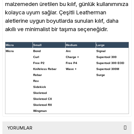
malzemeden üretilen bu kılıf, günlük kullanımınıza
kolayca uyum sağlar. Çeşitli Leatherman
aletlerine uygun boyutlarda sunulan kılıf, daha
akıllı ve minimalist bir taşıma seçeneğidir.
Micra
Small
Medium
Large
Micra
Bond
Arc
Signal
Curl
Charge +
Supertool 300
Free P2
Free P4
Supertool 300 EOD
Knifeless Rebar
Wave +
Supertool 300M
Rebar
Surge
Rev
Sidekick
Skeletool
Skeletool CX
Skeletool RX
Wingman
YORUMLAR