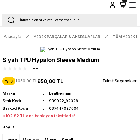
Tüm Siparişlerde Ücretsiz Kargo
16.00'a Kadar Gelen Tüm Siparişlerde Aynı Gün Kargo
Anasayfa
YEDEK PARÇALAR & AKSESUARLAR
TÜM YEDEK P
Siyah TPU Hypalon Sleeve Medium
0 Yorum
950,00 TL
1.050,00 TL
Taksit Seçenekleri
%10
Marka
Leatherman
Stok Kodu
939022_92328
Barkod Kodu
037447027604
*102,82 TL den başlayan taksitlerle!
Boyut
Large
Medium
Micra
Small