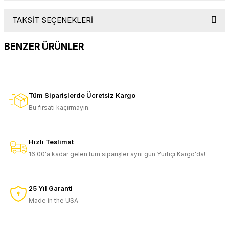
TAKSİT SEÇENEKLERİ
Bu ürüne ilk yorumu siz yapın!
BENZER ÜRÜNLER
Yorum Yaz
Kordura Kılıf
Cepli Kordura Kılıf
Siyah Deri Kılıf
Tüm Siparişlerde Ücretsiz Kargo
1.250,00 TL
1.600,00 TL
1.900,00 TL
Bu fırsatı kaçırmayın.
1.150,00 TL
1.450,00 TL
1.750,00 TL
SEPETE EKLE
SEPETE EKLE
SEPETE EKLE
Hızlı Teslimat
16.00'a kadar gelen tüm siparişler aynı gün Yurtiçi Kargo'da!
Premium Kahverengi Deri Kılıf
2.950,00 TL
25 Yıl Garanti
2.450,00 TL
Made in the USA
SEPETE EKLE