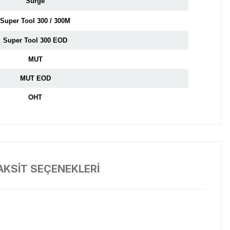
Surge
Super Tool 300 / 300M
Super Tool 300 EOD
MUT
MUT EOD
OHT
AKSİT SEÇENEKLERİ
tiniz her zaman güvenli ve koruma altında kalır.
tası veya yük taşıma sistemlerine güvenle sabitlenebilir. MOLLE