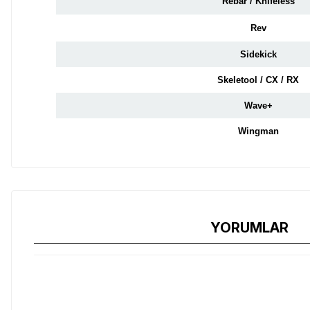
Rebar / Knifeless
Rev
Sidekick
Skeletool / CX / RX
Wave+
Wingman
YORUMLAR
Dayanıklı balistik naylondan üretilen MOLLE kılıf, gelişmiş öze
Kanca ve halka (cırt cırt) kapama sistemi ile kemere veya çanta
uyumlu bu kılıf ile Leatherman çok amaçlı aletinize her an, her y