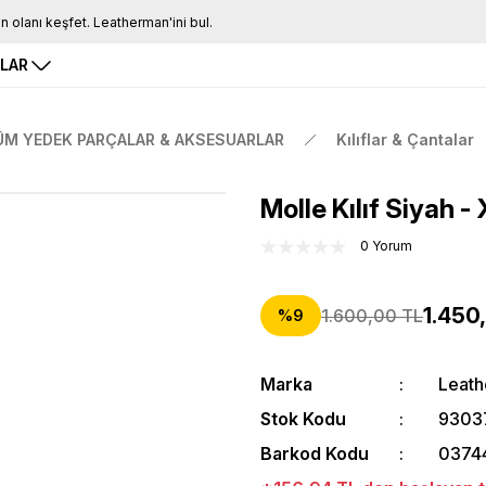
Tüm Siparişlerde Ücretsiz Kargo
16.00'a Kadar Gelen Tüm Siparişlerde Aynı Gün Kargo
RLAR
ÜM YEDEK PARÇALAR & AKSESUARLAR
Kılıflar & Çantalar
Molle Kılıf Siyah -
0 Yorum
1.450
1.600,00 TL
%9
Marka
Leat
Stok Kodu
9303
Barkod Kodu
0374