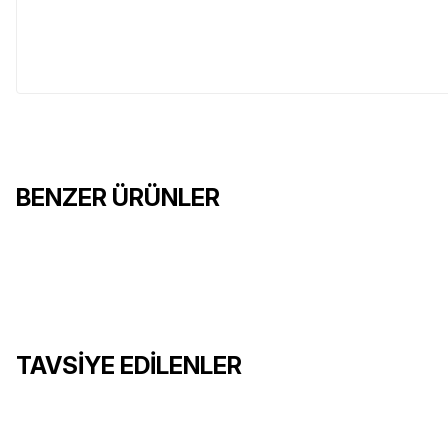
İç Kapasite:
Large:
10.8 x 3.8 x 2 cm
X-Large:
12,06 x 3,81 x 2,03 cm
ÖLÇÜ KATALOĞU
LARGE
Bond
BENZER ÜRÜNLER
Curl
Free P2 / P4
Kordura Kılıf
Cepli Kordu
Rebar / Knifeless
Rev
1.150,00 TL
%8
1.250,00 TL
%9
1.600,00 T
TAVSİYE EDİLENLER
Sidekick
Skeletool / CX / RX
SEPETE EKLE
SEPETE EK
Wave+