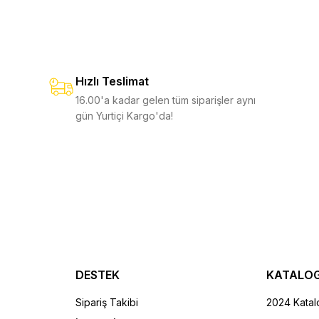
a Kılıf
Cepli Kordura Kılıf
le Kılıf
Raptor Rescue Holster
1.150,00 TL
1.450,00 TL
 TL
%9
1.600,00 TL
2.250,00 TL
1.150,00 TL
0 TL
%8
1.250,00 TL
Hızlı Teslimat
KLE
SEPETE EKLE
16.00'a kadar gelen tüm siparişler aynı
gün Yurtiçi Kargo'da!
KLE
SEPETE EKLE
ıf Medium
1.150,00 TL
TL
DESTEK
KATALO
LE
Sipariş Takibi
2024 Katal