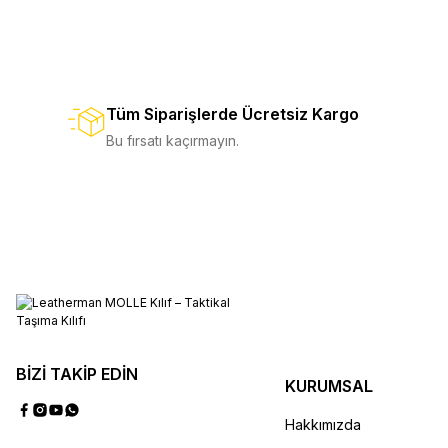
USA Molle Kılıf
Kordur
Wingman
Heritage Kahverengi Deri Kılıf
USA Mol
2.250,00 TL
%10
2.500,00 TL
%8
1.250,00
1.150,00 TL
%8
1.250,00 TL
%10
2.500,0
Tüm Siparişlerde Ücretsiz Kargo
SEPETE EKLE
SEPETE E
Bu fırsatı kaçırmayın.
SEPETE EKLE
SEPETE E
Cepli Kordura Kılıf
Kordura Kıl
1.450,00 TL
%9
1.600,00 TL
%12
1.300,00 
BİZİ TAKİP EDİN
KURUMSAL
SEPETE EKLE
SEPETE EK
Hakkımızda