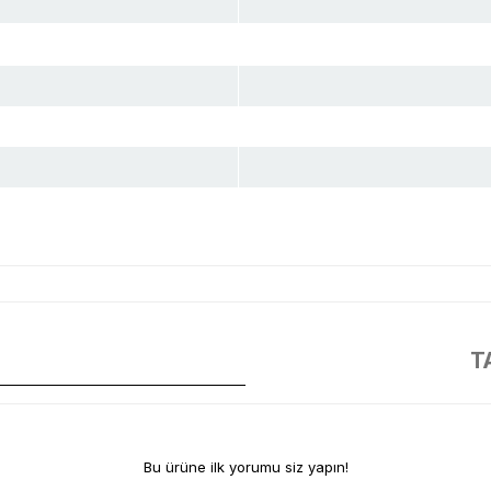
T
llikler ve sağlam malzemelerle yeniden tasarlanmıştır. Böylece çok amaçlı ale
ya kolayca takılabilir. Ayrıca çıtçıtlı kayış sayesinde taktik yelek, sırt çan
Bu ürüne ilk yorumu siz yapın!
erde kolayca erişebilirsiniz.