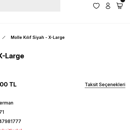
Molle Kılıf Siyah - X-Large
 X-Large
,00 TL
Taksit Seçenekleri
herman
71
47981777