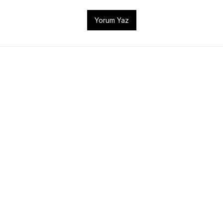
Yorum Yaz
ra Kılıf
Siyah Deri Kılıf
1.450,00 TL
1.750,00 TL
L
%8
1.900,00 TL
LE
SEPETE EKLE