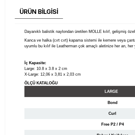
ÜRÜN BİLGİSİ
Dayanıklı balistik naylondan üretilen MOLLE kılıf, gelişmiş öze
Kanca ve halka (cırt cırt) kapama sistemi ile kemere veya çanta
uyumlu bu kılıf ile Leatherman çok amaçlı aletinize her an, her y
İç Kapasite:
Large:
10.8 x 3.8 x 2 cm
X-Large:
12,06 x 3,81 x 2,03 cm
ÖLÇÜ KATALOĞU
LARGE
Bond
Curl
Free P2 / P4