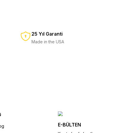
Siyah Deri Kılıf
OHT
Standart Kılıf
1.750,00 TL
%8
1.900,00 TL
650,00 TL
%13
750,00 TL
25 Yıl Garanti
SEPETE EKLE
Made in the USA
SEPETE EKLE
G
E-BÜLTEN
og