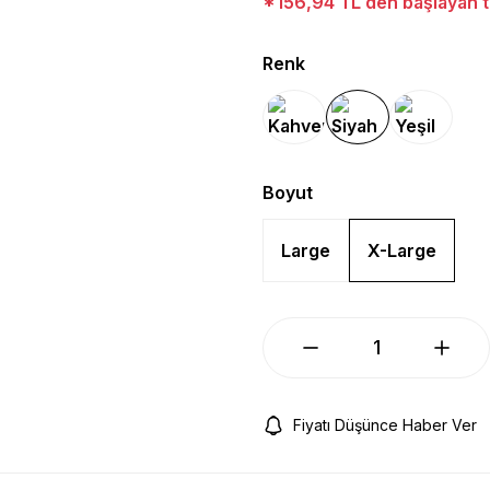
*156,94 TL den başlayan ta
Renk
Boyut
Large
X-Large
Fiyatı Düşünce Haber Ver