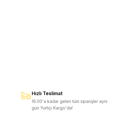
öylece aletleri kolayca tek elle açabilirsiniz.
etool KBX
Free T2
8
ere hızlı ve sorunsuz erişim sağlayabilir, yıllar boyu güvenle çalışabilirsiniz.
3.250,00 TL
3.750,00 TL
,00 TL
%12
4.250,00 TL
 EKLE
SEPETE EKLE
ee K2
Free K2X
8
6.750,00 TL
6.750,00 TL
0 TL
%10
7.500,00 TL
e K4
Free K2X
Hızlı Teslimat
7.950,00 TL
6.750,00 TL
0 TL
%10
7.500,00 TL
16.00'a kadar gelen tüm siparişler aynı
gün Yurtiçi Kargo'da!
EKLE
SEPETE EKLE
EKLE
SEPETE EKLE