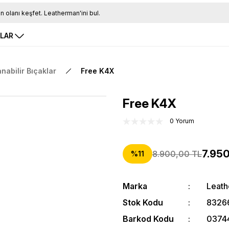
Tüm Siparişlerde Ücretsiz Kargo
16.00'a Kadar Gelen Tüm Siparişlerde Aynı Gün Kargo
RLAR
anabilir Bıçaklar
Free K4X
Free K4X
0 Yorum
7.95
8.900,00 TL
%11
Marka
Leat
Stok Kodu
8326
Barkod Kodu
0374