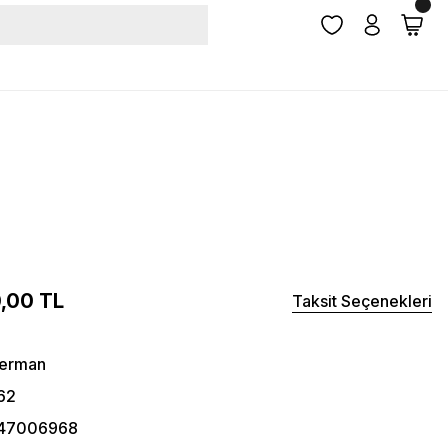
0,00 TL
Taksit Seçenekleri
herman
62
47006968