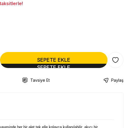
ksitlerle!
SEPETE EKLE
Tavsiye Et
Paylaş
sinde her bir alet tek elle kolayca kullanılabilir, akıcı bir