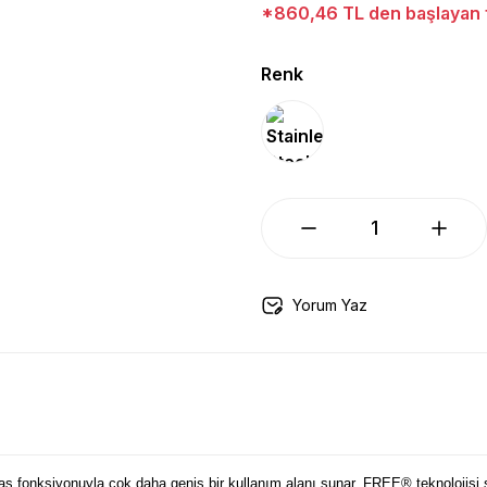
*860,46 TL den başlayan ta
Renk
Yorum Yaz
 fonksiyonuyla çok daha geniş bir kullanım alanı sunar. FREE® teknolojisi saye