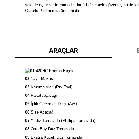
şekilde açılır ve tatmin edici bir “klik” sesiyle güvenli şekilde
Gururla Portland’da üretilmiştir.
ARAÇLAR
01
420HC Kombo Bıçak
K4X modeli, K2X’in tüm temel özelliklerine ek olarak yaylı makas
şekilde açılır ve tatmin edici bir “klik” sesiyle güvenli şekilde
02
Yaylı Makas
Gururla Portland’da üretilmiştir.
03
Kazıma Aleti (Pry Tool)
04
Paket Açacağı
05
İplik Geçirmeli Delgi (Awl)
06
Şişe Açacağı
07
Yıldız Tornavida (Phillips Tornavida)
08
Orta Boy Düz Tornavida
09
Ekstra Küçük Düz Tornavida