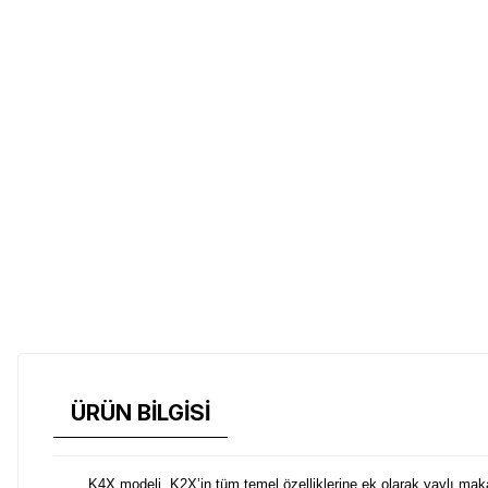
ÜRÜN BİLGİSİ
K4X modeli, K2X’in tüm temel özelliklerine ek olarak yaylı makas