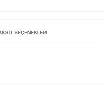
AKSİT SEÇENEKLERİ
ı sırasında bıçaklarınızı keskin tutmak için idealdir.