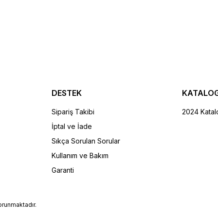
 MUT
MUT Aksesuar Kiti
600,00 TL
2.000,00 TL
%9
2.200,00 TL
DESTEK
KATALO
E
Sipariş Takibi
2024 Katal
İptal ve İade
SEPETE EKLE
Sıkça Sorulan Sorular
Kullanım ve Bakım
Garanti
korunmaktadır.