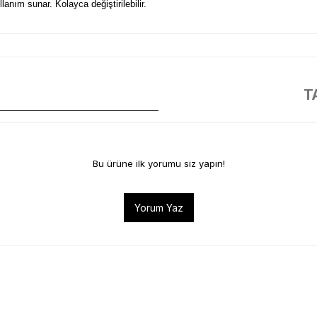
anım sunar. Kolayca değiştirilebilir.
T
iş yedek elmas kaplamalı bileme taşı. Kamp, doğa yürüyüşü ve saha kullanımlar
anım sunar. Kolayca değiştirilebilir.
Bu ürüne ilk yorumu siz yapın!
Yorum Yaz