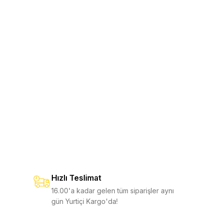
Kiti
Pense Kesici Kiti / EOD
Ateş
50,00 TL
750,00 TL
%12
850,00 TL
SEPETE EKLE
 Uzatıcı
Ateş Başlatma Çubuğu ve Güvenlik 
1.750,00 TL
600,00 TL
%14
700,00 TL
don Halkası / Free K Serisi
Cep Klipsi ve Kordon Ha
Hızlı Teslimat
600,00 TL
00,00 TL
%14
700,0
16.00'a kadar gelen tüm siparişler aynı
gün Yurtiçi Kargo'da!
E
TÜKENDİ
TE EKLE
SEPETE 