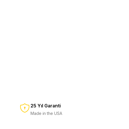
 Başlatma Çubuğu ve Güvenlik Düdüğü
600,00 TL
%14
700,00 TL
SEPETE EKLE
Düdüğü
Ratchet Driver
2.250,00 TL
%12
2.550,00 TL
lkası / Free P ve T Serisi
25 Yıl Garanti
600,00 TL
0 TL
Made in the USA
SEPETE EKLE
EKLE