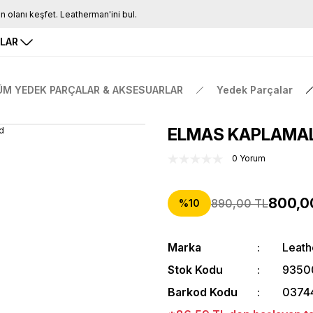
Tüm Siparişlerde Ücretsiz Kargo
16.00'a Kadar Gelen Tüm Siparişlerde Aynı Gün Kargo
RLAR
ÜM YEDEK PARÇALAR & AKSESUARLAR
Yedek Parçalar
ELMAS KAPLAMALI 
0 Yorum
800,0
890,00 TL
%10
Marka
Leat
Stok Kodu
9350
Barkod Kodu
0374