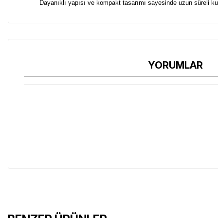
Dayanıklı yapısı ve kompakt tasarımı sayesinde uzun süreli kull
YORUMLAR
Leatherman Signal çok amaçlı penseniz için özel olarak üretilm
Dayanıklı yapısı ve kompakt tasarımı sayesinde uzun süreli kull