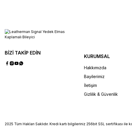
SEPETE EKLE
Bit Kit Set
2.250,00 TL
%10
2.500,00 TL
Cep Klipsi
Cep Klipsi
600,00 TL
%14
700,00 TL
%14
700,00 TL
BİZİ TAKİP EDİN
KURUMSAL
SEPETE EKLE
SEPETE EKLE
SEPETE EKL
Hakkımızda
Bayilerimiz
İletişim
Gizlilik & Güvenlik
2025 Tüm Hakları Saklıdır. Kredi kartı bilgileriniz 256bit SSL sertifikası ile 