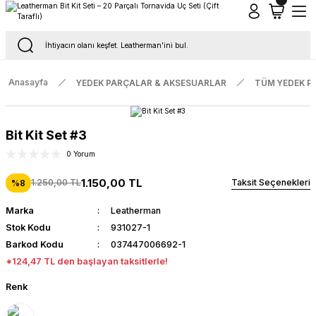
Tüm Siparişlerde Ücretsiz Kargo
16.00'a Kadar Gelen Tüm Siparişlerde Aynı Gün Kargo
Anasayfa
YEDEK PARÇALAR & AKSESUARLAR
TÜM YEDEK P
Bit Kit Set #3
0 Yorum
1.150,00 TL
1.250,00 TL
Taksit Seçenekleri
%8
Marka
Leatherman
Stok Kodu
931027-1
Barkod Kodu
037447006692-1
*124,47 TL den başlayan taksitlerle!
Renk