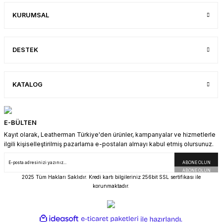
SEPETE EKLE
KURUMSAL
SEPETE EKLE
Cam Kırıcı Bit Kit
3'lü Yıldızlı Bit Kit
3''lü Düz Bit Kit
DESTEK
400,00 TL
700,00 TL
700,00 TL
350,00 TL
600,00 TL
600,00 TL
KATALOG
SEPETE EKLE
SEPETE EKLE
SEPETE EKLE
3'lü Bit Kit
E-BÜLTEN
Kayıt olarak, Leatherman Türkiye'den ürünler, kampanyalar ve hizmetlerle
ilgili kişiselleştirilmiş pazarlama e-postaları almayı kabul etmiş olursunuz.
700,00 TL
600,00 TL
ABONE OLUN
SEPETE EKLE
2025 Tüm Hakları Saklıdır. Kredi kartı bilgileriniz 256bit SSL sertifikası ile
korunmaktadır.
ideasoft
ile
e-