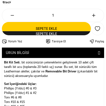
SEPETE EKLE
Yorum Yaz
Tavsiye Et
Paylaş
ÜRÜN BİLGİSİ
Bit Kit Seti
, bit sürücünüzün yeteneklerini geliştirerek 10 adet çift
taraflı bit ucu (toplamda 20 farklı uç) sunar. Bu set, bit sürücülü tüm
Leatherman aletler, çakılar ve
Removable Bit Driver
(çıkarılabilir bit
sürücü) aksesuarıyla uyumludur.
Set İçeriğindeki Uçlar:
Phillips (Yıldız) #0 & #3
Phillips
(Yıldız) #1 & #2
Torx #6 & #8
Torx #10 & #15