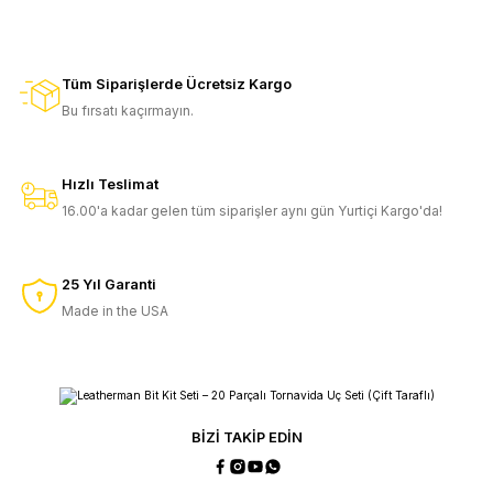
2.550,00 TL
1.950,00 TL
2.250,00 TL
1.750,00 TL
Nişangah Ayarı & Bit Tornavida Uzatıcı
Bit Tornavida Uzatıcı
Tüm Siparişlerde Ücretsiz Kargo
1.950,00 TL
1.950,00 TL
SEPETE EKLE
SEPETE EKLE
Bu fırsatı kaçırmayın.
1.750,00 TL
1.750,00 TL
Nişangah Ayarı & Bit Tornavida Uzatıcı
SEPETE EKLE
Bit Kit Set
Hızlı Teslimat
SEPETE EKLE
16.00'a kadar gelen tüm siparişler aynı gün Yurtiçi Kargo'da!
1.950,00 TL
2.500,00 TL
1.750,00 TL
2.250,00 TL
Ratchet Driver
Bit Kit Set
SEPETE EKLE
25 Yıl Garanti
2.550,00 TL
2.500,00 TL
Made in the USA
SEPETE EKLE
2.250,00 TL
2.250,00 TL
Çıkarılabilir Bit Sürücüsü
5'li Bit Kit
SEPETE EKLE
SEPETE EKLE
1.700,00 TL
950,00 TL
BİZİ TAKİP EDİN
1.500,00 TL
850,00 TL