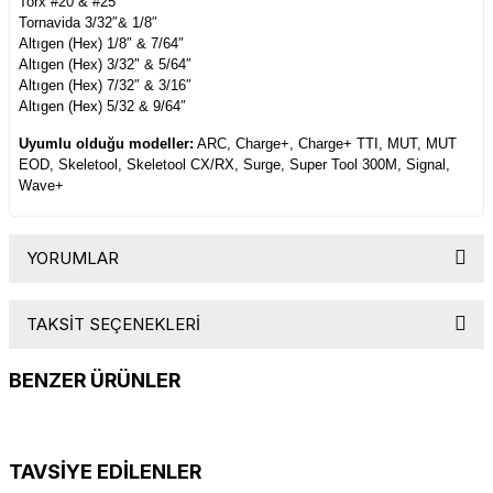
Torx #20 & #25
Tornavida 3/32″& 1/8″
Altıgen (Hex) 1/8″ & 7/64″
Altıgen (Hex)
3/32″ & 5/64″
Altıgen (Hex)
7/32″ & 3/16″
Altıgen (Hex)
5/32 & 9/64″
Uyumlu olduğu modeller:
ARC, Charge+, Charge+ TTI, MUT, MUT
EOD, Skeletool, Skeletool CX/RX, Surge, Super Tool 300M, Signal,
Wave+
YORUMLAR
TAKSİT SEÇENEKLERİ
Bu ürüne ilk yorumu siz yapın!
BENZER ÜRÜNLER
Yorum Yaz
Ratchet Driver
Bit Tornavida Uzatıcı
TAVSİYE EDİLENLER