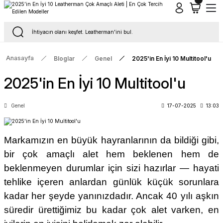
Tüm Siparişlerde Ücretsiz Kargo
16.00'a Kadar Gelen Tüm Siparişlerde Aynı Gün Kargo
Anasayfa
Bloglar
Genel
2025'in En İyi 10 Multitool'u
2025'in En İyi 10 Multitool'u
Genel
17-07-2025
13:03
Markamızın en büyük hayranlarının da bildiği gibi,
bir çok amaçlı alet hem beklenen hem de
beklenmeyen durumlar için sizi hazırlar — hayati
tehlike içeren anlardan günlük küçük sorunlara
kadar her şeyde yanınızdadır. Ancak 40 yılı aşkın
süredir ürettiğimiz bu kadar çok alet varken, en